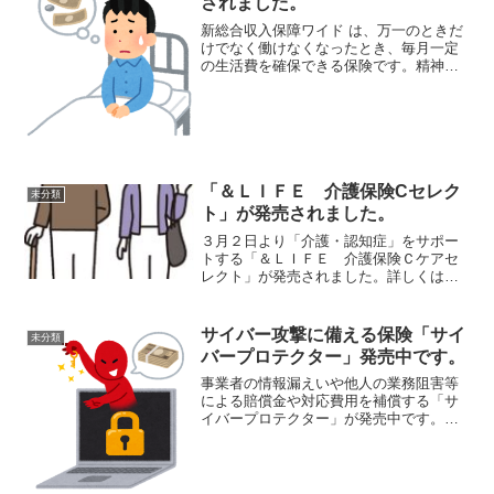
されました。
新総合収入保障ワイド は、万一のときだ
けでなく働けなくなったとき、毎月一定
の生活費を確保できる保険です。精神障
害による就労不能にも備えることができ
ます。詳しくはこちら
「＆ＬＩＦＥ 介護保険Cセレク
未分類
ト」が発売されました。
３月２日より「介護・認知症」をサポー
トする「＆ＬＩＦＥ 介護保険Ｃケアセ
レクト」が発売されました。詳しくはこ
ちらをクリックしてください。
サイバー攻撃に備える保険「サイ
未分類
バープロテクター」発売中です。
事業者の情報漏えいや他人の業務阻害等
による賠償金や対応費用を補償する「サ
イバープロテクター」が発売中です。詳
しくはこちら