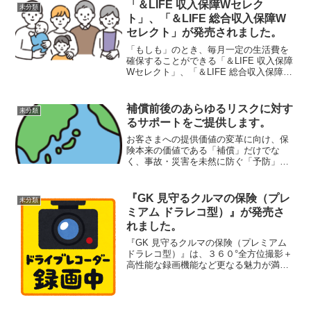
「＆LIFE 収入保障Wセレク
未分類
ト」、「＆LIFE 総合収入保障W
セレクト」が発売されました。
「もしも」のとき、毎月一定の生活費を
確保することができる「＆LIFE 収入保障
Wセレクト」、「＆LIFE 総合収入保障W
セレクト」が発売されました。詳しくは
こちらをクリックしてください。
補償前後のあらゆるリスクに対す
未分類
るサポートをご提供します。
お客さまへの提供価値の変革に向け、保
険本来の価値である「補償」だけでな
く、事故・災害を未然に防ぐ「予防」、
事故発生後の回復を支援する「リカバリ
ー」に対応する商品・サービスを提供し
ます。詳しくはこちらをクリックしてく
『GK 見守るクルマの保険（プレ
未分類
ださい。三井住友海上 補償...
ミアム ドラレコ型）』が発売さ
れました。
『GK 見守るクルマの保険（プレミアム
ドラレコ型）』は、３６０°全方位撮影＋
高性能な録画機能など更なる魅力が満載
の自動車保険です。2022年1月1日以降始
期の契約で選択できます。詳しくはこち
ら