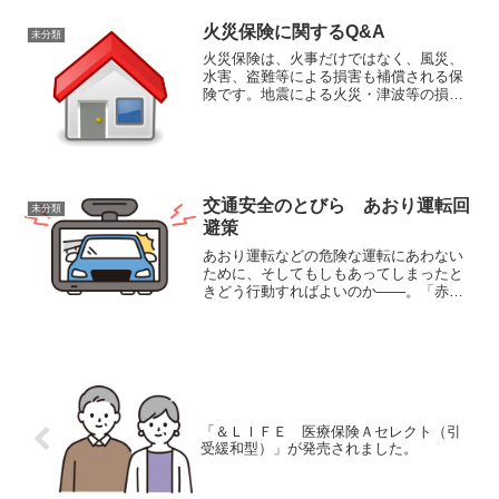
火災保険に関するQ&A
未分類
火災保険は、火事だけではなく、風災、
水害、盗難等による損害も補償される保
険です。地震による火災・津波等の損害
は、地震保険に入っていないと補償され
ません。
交通安全のとびら あおり運転回
未分類
避策
あおり運転などの危険な運転にあわない
ために、そしてもしもあってしまったと
きどう行動すればよいのか――。「赤ず
きん劇場」にてお届けします。交通安全
のとびら あおり運転回避策三井住友海
上のページに移動します。
「＆ＬＩＦＥ 医療保険Ａセレクト（引
受緩和型）」が発売されました。